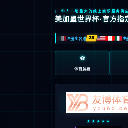
信息门户
|
邮件系统
|
校外VPN
首页
www.kaiyun.com概
人才培养
况